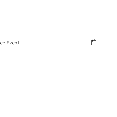
ree Event
ung Ayurvedische
massage * März